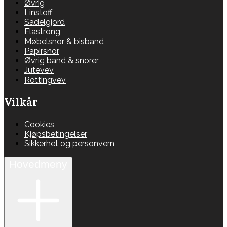
Øvrig
Linstoff
Sadelgjord
Elastrong
Møbelsnor & bisband
Papirsnor
Øvrig band & snorer
Jutevev
Rottingvev
Vilkår
Cookies
Kjøpsbetingelser
Sikkerhet og personvern
Hovedmeny