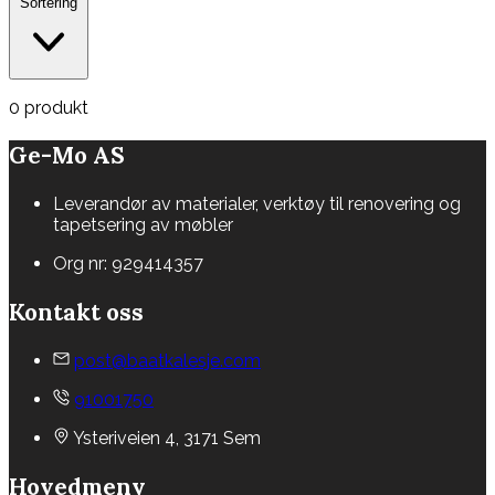
Sortering
0 produkt
Ge-Mo AS
Leverandør av materialer, verktøy til renovering og
tapetsering av møbler
Org nr: 929414357
Kontakt oss
post@baatkalesje.com
91001750
Ysteriveien 4, 3171 Sem
Hovedmeny