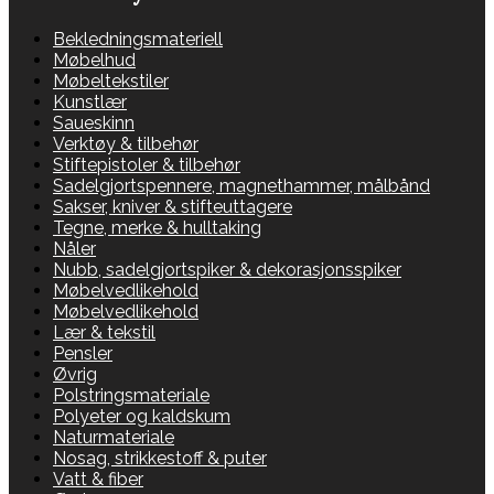
Bekledningsmateriell
Møbelhud
Møbeltekstiler
Kunstlær
Saueskinn
Verktøy & tilbehør
Stiftepistoler & tilbehør
Sadelgjortspennere, magnethammer, målbånd
Sakser, kniver & stifteuttagere
Tegne, merke & hulltaking
Nåler
Nubb, sadelgjortspiker & dekorasjonsspiker
Møbelvedlikehold
Møbelvedlikehold
Lær & tekstil
Pensler
Øvrig
Polstringsmateriale
Polyeter og kaldskum
Naturmateriale
Nosag, strikkestoff & puter
Vatt & fiber